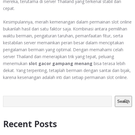
mereka, terutama di server Thailand yang terkenal stabil dan
cepat.
Kesimpulannya, meraih kemenangan dalam permainan slot online
bukanlah hasil dari satu faktor saja. Kombinasi antara pemilihan
waktu bermain, pengaturan taruhan, pemanfaatan fitur, serta
kestabilan server memainkan peran besar dalam menciptakan
pengalaman bermain yang optimal. Dengan memahami celah
server Thailand dan menerapkan trik yang tepat, peluang
menemukan
slot gacor gampang menang
bisa terasa lebih
dekat. Yang terpenting, tetaplah bermain dengan santai dan bijak,
karena kesenangan adalah inti dari setiap permainan slot online.
Search
Recent Posts