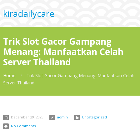
kiradailycare
Trik Slot Gacor Gampang
Menang: Manfaatkan Celah
Server Thailand
Home
Trik Slot Gacor Gampang Menang: Manfaatkan Celah
Server Thailand
December 29, 2025
admin
Uncategorized
No Comments