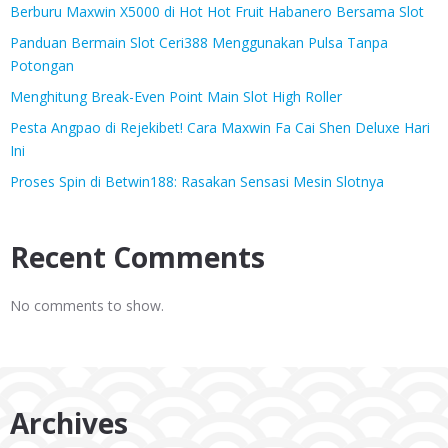
Berburu Maxwin X5000 di Hot Hot Fruit Habanero Bersama Slot
Panduan Bermain Slot Ceri388 Menggunakan Pulsa Tanpa
Potongan
Menghitung Break-Even Point Main Slot High Roller
Pesta Angpao di Rejekibet! Cara Maxwin Fa Cai Shen Deluxe Hari
Ini
Proses Spin di Betwin188: Rasakan Sensasi Mesin Slotnya
Recent Comments
No comments to show.
Archives