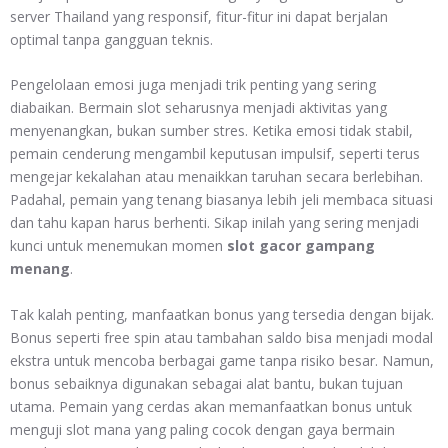
server Thailand yang responsif, fitur-fitur ini dapat berjalan
optimal tanpa gangguan teknis.
Pengelolaan emosi juga menjadi trik penting yang sering
diabaikan. Bermain slot seharusnya menjadi aktivitas yang
menyenangkan, bukan sumber stres. Ketika emosi tidak stabil,
pemain cenderung mengambil keputusan impulsif, seperti terus
mengejar kekalahan atau menaikkan taruhan secara berlebihan.
Padahal, pemain yang tenang biasanya lebih jeli membaca situasi
dan tahu kapan harus berhenti. Sikap inilah yang sering menjadi
kunci untuk menemukan momen
slot gacor gampang
menang
.
Tak kalah penting, manfaatkan bonus yang tersedia dengan bijak.
Bonus seperti free spin atau tambahan saldo bisa menjadi modal
ekstra untuk mencoba berbagai game tanpa risiko besar. Namun,
bonus sebaiknya digunakan sebagai alat bantu, bukan tujuan
utama. Pemain yang cerdas akan memanfaatkan bonus untuk
menguji slot mana yang paling cocok dengan gaya bermain