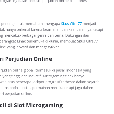
icrogaming dalam industri perjudian online di Indonesia.
il, penting untuk memahami mengapa
Situs Citra77
menjadi
 tidak hanya terkenal karena keamanan dan keandalannya, tetapi
ng mencakup berbagai genre dan tema. Dukungan dari
rangkat lunak terkemuka di dunia, membuat Situs Citra77
line yang inovatif dan mengasyikkan.
i Perjudian Online
rjudian online global, termasuk di pasar Indonesia yang
yang tinggi dan inovatif, Microgaming tidak hanya
awab atas beberapa jackpot progresif terbesar dalam sejarah
rbatas pada kualitas permainan mereka tetapi juga dalam
i perjudian online.
il di Slot Microgaming