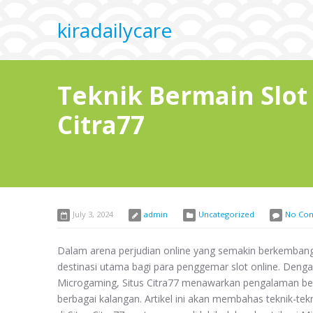
kiradailycare
Teknik Bermain Slot
Citra77
July 3, 2024
admin
Uncategorized
No Co
Dalam arena perjudian online yang semakin berkembang d
destinasi utama bagi para penggemar slot online. Denga
Microgaming, Situs Citra77 menawarkan pengalaman be
berbagai kalangan. Artikel ini akan membahas teknik-tek