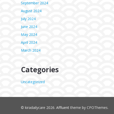
September 2024
August 2024
July 2024
June 2024
May 2024
April 2024
March 2024
Categories
Uncategorized
© kiradailycare 2026.
Affluent
theme by CPOThemes.