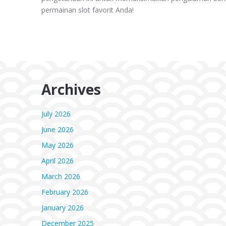
permainan slot favorit Anda!
Archives
July 2026
June 2026
May 2026
April 2026
March 2026
February 2026
January 2026
December 2025