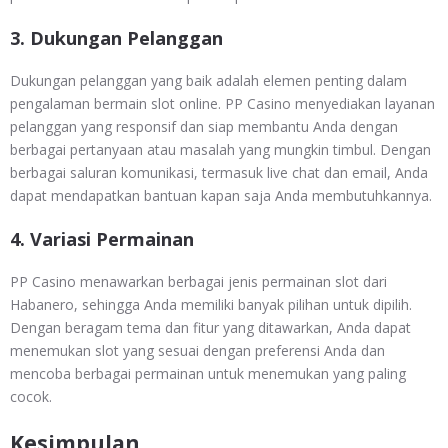
3. Dukungan Pelanggan
Dukungan pelanggan yang baik adalah elemen penting dalam
pengalaman bermain slot online. PP Casino menyediakan layanan
pelanggan yang responsif dan siap membantu Anda dengan
berbagai pertanyaan atau masalah yang mungkin timbul. Dengan
berbagai saluran komunikasi, termasuk live chat dan email, Anda
dapat mendapatkan bantuan kapan saja Anda membutuhkannya.
4. Variasi Permainan
PP Casino menawarkan berbagai jenis permainan slot dari
Habanero, sehingga Anda memiliki banyak pilihan untuk dipilih.
Dengan beragam tema dan fitur yang ditawarkan, Anda dapat
menemukan slot yang sesuai dengan preferensi Anda dan
mencoba berbagai permainan untuk menemukan yang paling
cocok.
Kesimpulan