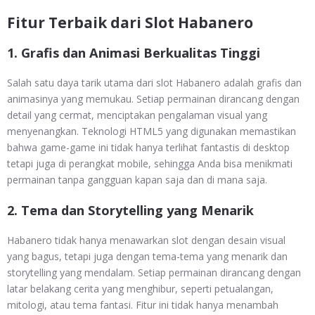
Fitur Terbaik dari Slot Habanero
1. Grafis dan Animasi Berkualitas Tinggi
Salah satu daya tarik utama dari slot Habanero adalah grafis dan
animasinya yang memukau. Setiap permainan dirancang dengan
detail yang cermat, menciptakan pengalaman visual yang
menyenangkan. Teknologi HTML5 yang digunakan memastikan
bahwa game-game ini tidak hanya terlihat fantastis di desktop
tetapi juga di perangkat mobile, sehingga Anda bisa menikmati
permainan tanpa gangguan kapan saja dan di mana saja.
2. Tema dan Storytelling yang Menarik
Habanero tidak hanya menawarkan slot dengan desain visual
yang bagus, tetapi juga dengan tema-tema yang menarik dan
storytelling yang mendalam. Setiap permainan dirancang dengan
latar belakang cerita yang menghibur, seperti petualangan,
mitologi, atau tema fantasi. Fitur ini tidak hanya menambah