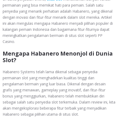
permainan yang bisa memikat hati para pemain. Salah satu
penyedia yang menarik perhatian adalah Habanero, yang dikenal
dengan inovasi dan fitur-fitur menarik dalam slot mereka. Artikel
ini akan mengulas mengapa Habanero menjadi pilihan populer di
kalangan pemain Indonesia dan bagaimana fitur-fiturnya dapat
meningkatkan pengalaman bermain di situs slot seperti PP
Casino.
Mengapa Habanero Menonjol di Dunia
Slot?
Habanero Systems telah lama dikenal sebagai penyedia
permainan slot yang menghadirkan kualitas tinggi dan
pengalaman bermain yang luar biasa. Dikenal dengan desain
grafis yang menawan, gameplay yang inovatif, dan fitur-fitur
bonus yang menggiurkan, Habanero telah membuktikan diri
sebagai salah satu penyedia slot terkemuka. Dalam review ini, kita
akan mengeksplorasi beberapa fitur terbaik yang menjadikan
Habanero sebagai pilihan utama di situs slot.