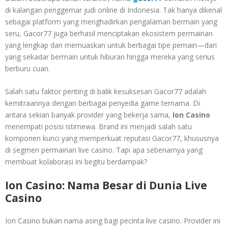
di kalangan penggemar judi online di Indonesia. Tak hanya dikenal
sebagai platform yang menghadirkan pengalaman bermain yang
seru, Gacor77 juga berhasil menciptakan ekosistem permainan
yang lengkap dan memuaskan untuk berbagai tipe pemain—dari
yang sekadar bermain untuk hiburan hingga mereka yang serius
berburu cuan.
Salah satu faktor penting di balik kesuksesan Gacor77 adalah
kemitraannya dengan berbagai penyedia game ternama. Di
antara sekian banyak provider yang bekerja sama,
Ion Casino
menempati posisi istimewa. Brand ini menjadi salah satu
komponen kunci yang memperkuat reputasi Gacor77, khususnya
di segmen permainan live casino. Tapi apa sebenarnya yang
membuat kolaborasi ini begitu berdampak?
Ion Casino: Nama Besar di Dunia Live
Casino
Ion Casino bukan nama asing bagi pecinta live casino. Provider ini