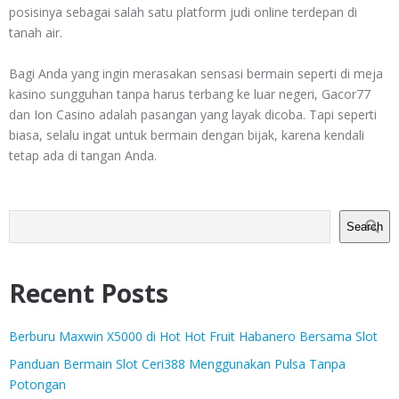
posisinya sebagai salah satu platform judi online terdepan di
tanah air.
Bagi Anda yang ingin merasakan sensasi bermain seperti di meja
kasino sungguhan tanpa harus terbang ke luar negeri, Gacor77
dan Ion Casino adalah pasangan yang layak dicoba. Tapi seperti
biasa, selalu ingat untuk bermain dengan bijak, karena kendali
tetap ada di tangan Anda.
Search
Recent Posts
Berburu Maxwin X5000 di Hot Hot Fruit Habanero Bersama Slot
Panduan Bermain Slot Ceri388 Menggunakan Pulsa Tanpa
Potongan