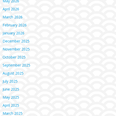
May 2026
April 2026
March 2026
February 2026
January 2026
December 2025
November 2025
October 2025
September 2025
August 2025
July 2025
June 2025
May 2025
April 2025
March 2025