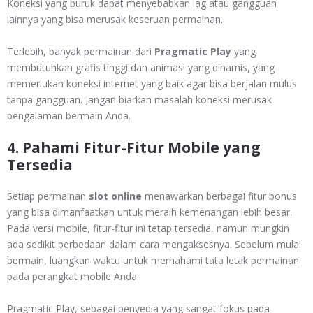
Koneksi yang buruk dapat menyebabkan lag atau gangguan
lainnya yang bisa merusak keseruan permainan.
Terlebih, banyak permainan dari
Pragmatic Play
yang
membutuhkan grafis tinggi dan animasi yang dinamis, yang
memerlukan koneksi internet yang baik agar bisa berjalan mulus
tanpa gangguan. Jangan biarkan masalah koneksi merusak
pengalaman bermain Anda.
4.
Pahami Fitur-Fitur Mobile yang
Tersedia
Setiap permainan
slot online
menawarkan berbagai fitur bonus
yang bisa dimanfaatkan untuk meraih kemenangan lebih besar.
Pada versi mobile, fitur-fitur ini tetap tersedia, namun mungkin
ada sedikit perbedaan dalam cara mengaksesnya. Sebelum mulai
bermain, luangkan waktu untuk memahami tata letak permainan
pada perangkat mobile Anda.
Pragmatic Play, sebagai penyedia yang sangat fokus pada