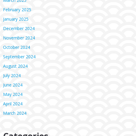
March 2025
February 2025
January 2025
December 2024
November 2024
October 2024
September 2024
August 2024
July 2024
June 2024
May 2024
April 2024
March 2024