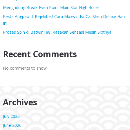
Menghitung Break-Even Point Main Slot High Roller
Pesta Angpao di Rejekibet! Cara Maxwin Fa Cai Shen Deluxe Hari
Ini
Proses Spin di Betwin188: Rasakan Sensasi Mesin Slotnya
Recent Comments
No comments to show.
Archives
July 2026
June 2026