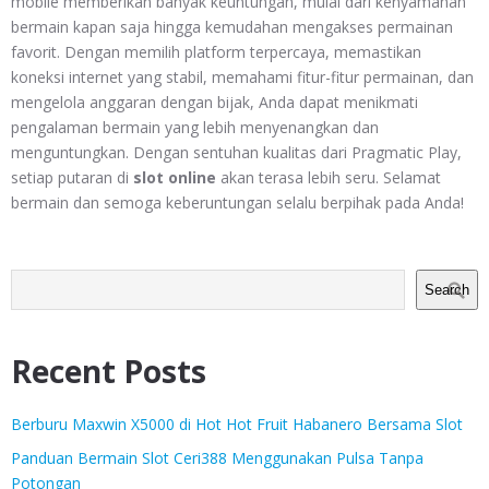
mobile memberikan banyak keuntungan, mulai dari kenyamanan
bermain kapan saja hingga kemudahan mengakses permainan
favorit. Dengan memilih platform terpercaya, memastikan
koneksi internet yang stabil, memahami fitur-fitur permainan, dan
mengelola anggaran dengan bijak, Anda dapat menikmati
pengalaman bermain yang lebih menyenangkan dan
menguntungkan. Dengan sentuhan kualitas dari Pragmatic Play,
setiap putaran di
slot online
akan terasa lebih seru. Selamat
bermain dan semoga keberuntungan selalu berpihak pada Anda!
Search
Recent Posts
Berburu Maxwin X5000 di Hot Hot Fruit Habanero Bersama Slot
Panduan Bermain Slot Ceri388 Menggunakan Pulsa Tanpa
Potongan