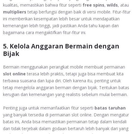
kualitas, memastikan bahwa fitur seperti
free spins
,
wilds
, atau
multipliers
tetap berfungsi dengan baik di versi mobile. Fitur-fitur
ini memberikan kesempatan lebih besar untuk mendapatkan
kemenangan lebih tinggi, jadi pastikan Anda tahu kapan dan
bagaimana cara mengaktifkan fitur-fitur ini.
5.
Kelola Anggaran Bermain dengan
Bijak
Bermain menggunakan perangkat mobile membuat permainan
slot online
terasa lebih praktis, tetapi juga bisa membuat kita
terbawa suasana dan lupa diri. Oleh karena itu, penting untuk
tetap mengelola anggaran bermain dengan bijak. Tentukan batas
kerugian dan kemenangan yang realistis sebelum mulai bermain.
Penting juga untuk memanfaatkan fitur seperti
batas taruhan
yang banyak tersedia di permainan slot online. Dengan mengatur
batas ini, Anda bisa memastikan permainan tetap dalam kendali
dan tidak terjebak dalam godaan bertaruh lebih banyak dari yang