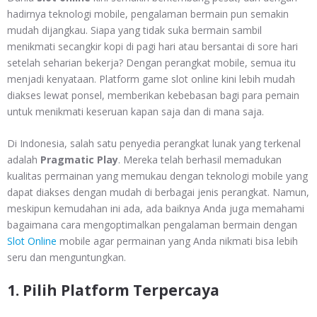
hadirnya teknologi mobile, pengalaman bermain pun semakin
mudah dijangkau. Siapa yang tidak suka bermain sambil
menikmati secangkir kopi di pagi hari atau bersantai di sore hari
setelah seharian bekerja? Dengan perangkat mobile, semua itu
menjadi kenyataan. Platform game slot online kini lebih mudah
diakses lewat ponsel, memberikan kebebasan bagi para pemain
untuk menikmati keseruan kapan saja dan di mana saja.
Di Indonesia, salah satu penyedia perangkat lunak yang terkenal
adalah
Pragmatic Play
. Mereka telah berhasil memadukan
kualitas permainan yang memukau dengan teknologi mobile yang
dapat diakses dengan mudah di berbagai jenis perangkat. Namun,
meskipun kemudahan ini ada, ada baiknya Anda juga memahami
bagaimana cara mengoptimalkan pengalaman bermain dengan
Slot Online
mobile agar permainan yang Anda nikmati bisa lebih
seru dan menguntungkan.
1.
Pilih Platform Terpercaya