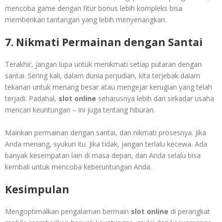
mencoba game dengan fitur bonus lebih kompleks bisa
memberikan tantangan yang lebih menyenangkan.
7.
Nikmati Permainan dengan Santai
Terakhir, jangan lupa untuk menikmati setiap putaran dengan
santai. Sering kali, dalam dunia perjudian, kita terjebak dalam
tekanan untuk menang besar atau mengejar kerugian yang telah
terjadi. Padahal,
slot online
seharusnya lebih dari sekadar usaha
mencari keuntungan – ini juga tentang hiburan.
Mainkan permainan dengan santai, dan nikmati prosesnya. Jika
Anda menang, syukuri itu. Jika tidak, jangan terlalu kecewa. Ada
banyak kesempatan lain di masa depan, dan Anda selalu bisa
kembali untuk mencoba keberuntungan Anda.
Kesimpulan
Mengoptimalkan pengalaman bermain
slot online
di perangkat