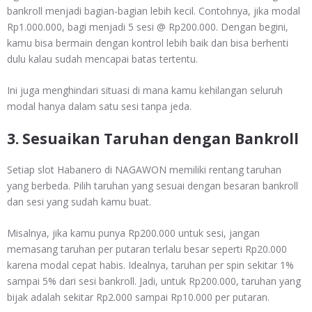
bankroll menjadi bagian-bagian lebih kecil. Contohnya, jika modal
Rp1.000.000, bagi menjadi 5 sesi @ Rp200.000. Dengan begini,
kamu bisa bermain dengan kontrol lebih baik dan bisa berhenti
dulu kalau sudah mencapai batas tertentu.
Ini juga menghindari situasi di mana kamu kehilangan seluruh
modal hanya dalam satu sesi tanpa jeda.
3. Sesuaikan Taruhan dengan Bankroll
Setiap slot Habanero di NAGAWON memiliki rentang taruhan
yang berbeda. Pilih taruhan yang sesuai dengan besaran bankroll
dan sesi yang sudah kamu buat.
Misalnya, jika kamu punya Rp200.000 untuk sesi, jangan
memasang taruhan per putaran terlalu besar seperti Rp20.000
karena modal cepat habis. Idealnya, taruhan per spin sekitar 1%
sampai 5% dari sesi bankroll. Jadi, untuk Rp200.000, taruhan yang
bijak adalah sekitar Rp2.000 sampai Rp10.000 per putaran.