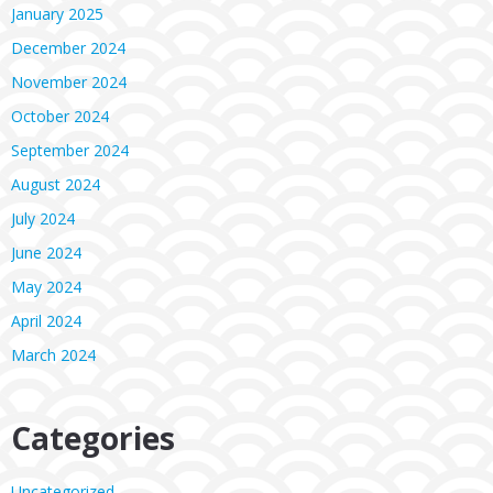
January 2025
December 2024
November 2024
October 2024
September 2024
August 2024
July 2024
June 2024
May 2024
April 2024
March 2024
Categories
Uncategorized