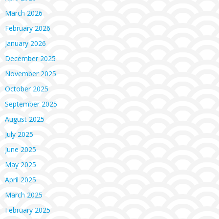
March 2026
February 2026
January 2026
December 2025
November 2025
October 2025
September 2025
August 2025
July 2025
June 2025
May 2025
April 2025
March 2025
February 2025