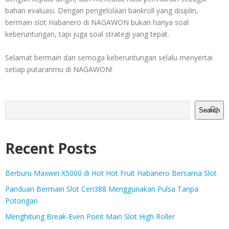
bahan evaluasi. Dengan pengelolaan bankroll yang disiplin,
bermain slot Habanero di NAGAWON bukan hanya soal
keberuntungan, tapi juga soal strategi yang tepat.
Selamat bermain dan semoga keberuntungan selalu menyertai
setiap putaranmu di NAGAWON!
Search
Recent Posts
Berburu Maxwin X5000 di Hot Hot Fruit Habanero Bersama Slot
Panduan Bermain Slot Ceri388 Menggunakan Pulsa Tanpa
Potongan
Menghitung Break-Even Point Main Slot High Roller