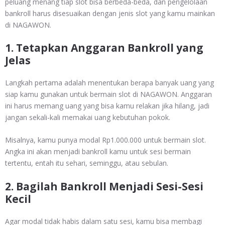
peluang menang tiap slot bisa berbeda-beda, dan pengelolaan
bankroll harus disesuaikan dengan jenis slot yang kamu mainkan
di NAGAWON.
1. Tetapkan Anggaran Bankroll yang
Jelas
Langkah pertama adalah menentukan berapa banyak uang yang
siap kamu gunakan untuk bermain slot di NAGAWON. Anggaran
ini harus memang uang yang bisa kamu relakan jika hilang, jadi
jangan sekali-kali memakai uang kebutuhan pokok.
Misalnya, kamu punya modal Rp1.000.000 untuk bermain slot.
Angka ini akan menjadi bankroll kamu untuk sesi bermain
tertentu, entah itu sehari, seminggu, atau sebulan.
2. Bagilah Bankroll Menjadi Sesi-Sesi
Kecil
Agar modal tidak habis dalam satu sesi, kamu bisa membagi