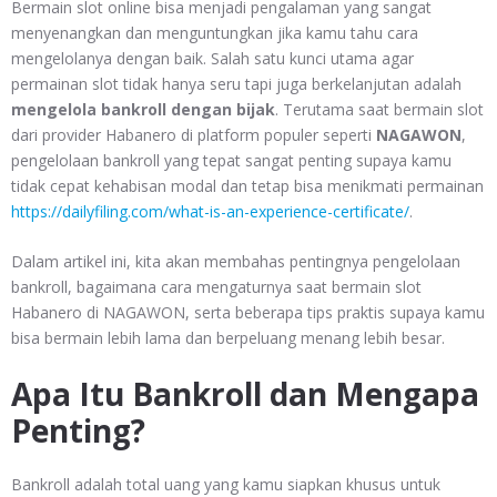
Bermain slot online bisa menjadi pengalaman yang sangat
menyenangkan dan menguntungkan jika kamu tahu cara
mengelolanya dengan baik. Salah satu kunci utama agar
permainan slot tidak hanya seru tapi juga berkelanjutan adalah
mengelola bankroll dengan bijak
. Terutama saat bermain slot
dari provider Habanero di platform populer seperti
NAGAWON
,
pengelolaan bankroll yang tepat sangat penting supaya kamu
tidak cepat kehabisan modal dan tetap bisa menikmati permainan
https://dailyfiling.com/what-is-an-experience-certificate/
.
Dalam artikel ini, kita akan membahas pentingnya pengelolaan
bankroll, bagaimana cara mengaturnya saat bermain slot
Habanero di NAGAWON, serta beberapa tips praktis supaya kamu
bisa bermain lebih lama dan berpeluang menang lebih besar.
Apa Itu Bankroll dan Mengapa
Penting?
Bankroll adalah total uang yang kamu siapkan khusus untuk