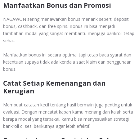
Manfaatkan Bonus dan Promosi
NAGAWON sering menawarkan bonus menarik seperti deposit
bonus, cashback, dan free spins. Bonus ini bisa menjadi
tambahan modal yang sangat membantu menjaga bankroll tetap
sehat.
Manfaatkan bonus ini secara optimal tapi tetap baca syarat dan
ketentuan supaya tidak ada kendala saat klaim dan penggunaan
bonus.
Catat Setiap Kemenangan dan
Kerugian
Membuat catatan kecil tentang hasil bermain juga penting untuk
evaluasi. Dengan mencatat kapan kamu menang dan kalah serta
berapa modal yang terpakai, kamu bisa menyesuaikan strategi
bankroll di sesi berikutnya agar lebih efektif.