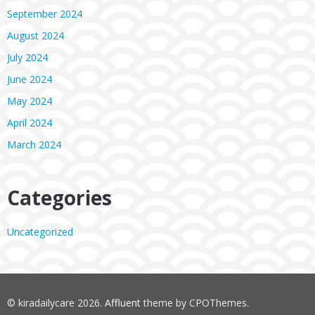
September 2024
August 2024
July 2024
June 2024
May 2024
April 2024
March 2024
Categories
Uncategorized
© kiradailycare 2026.
Affluent
theme by CPOThemes.