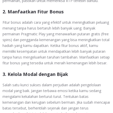
permainan, pastikan untuk memeriksa RTP terlebih dahulu.
2.
Manfaatkan Fitur Bonus
Fitur bonus adalah cara yang efektif untuk meningkatkan peluang
menang tanpa harus bertaruh lebih banyak uang. Banyak
permainan Pragmatic Play yang menawarkan putaran gratis (free
spins) dan pengganda kemenangan yang bisa meningkatkan total
hadiah yang kamu dapatkan. Ketika fitur bonus aktif, kamu
memiliki kesempatan untuk mendapatkan lebih banyak putaran
tanpa harus mengeluarkan taruhan tambahan. Manfaatkan setiap
fitur bonus yang tersedia untuk meraih kemenangan lebih besar.
3.
Kelola Modal dengan Bijak
Salah satu kunci sukses dalam perjudian adalah pengelolaan
modal yang baik. Jangan terbawa emosi ketika kamu sedang
mengalami kekalahan berturut-turut. Tentukan batas
kemenangan dan kerugian sebelum bermain. Jika sudah mencapai
batas tersebut, berhentilah sejenak dan jangan terus