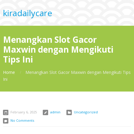
kiradailycare
Menangkan Slot Gacor
Maxwin dengan Mengikuti
Tips Ini
Home
Menangkan Slot Gacor Maxwin dengan Mengikuti Tips
Ini
February 6, 2025
admin
Uncategorized
No Comments