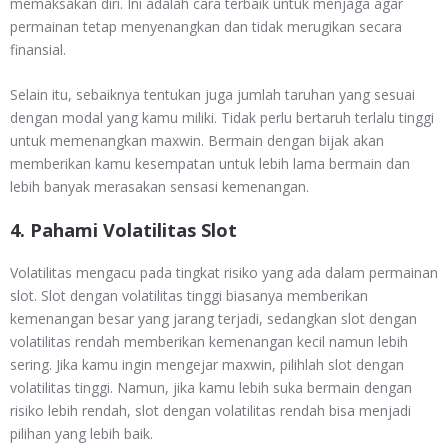
memaksakan diri. Ini adalah cara terbaik untuk menjaga agar
permainan tetap menyenangkan dan tidak merugikan secara
finansial.
Selain itu, sebaiknya tentukan juga jumlah taruhan yang sesuai
dengan modal yang kamu miliki. Tidak perlu bertaruh terlalu tinggi
untuk memenangkan maxwin. Bermain dengan bijak akan
memberikan kamu kesempatan untuk lebih lama bermain dan
lebih banyak merasakan sensasi kemenangan.
4.
Pahami Volatilitas Slot
Volatilitas mengacu pada tingkat risiko yang ada dalam permainan
slot. Slot dengan volatilitas tinggi biasanya memberikan
kemenangan besar yang jarang terjadi, sedangkan slot dengan
volatilitas rendah memberikan kemenangan kecil namun lebih
sering. Jika kamu ingin mengejar maxwin, pilihlah slot dengan
volatilitas tinggi. Namun, jika kamu lebih suka bermain dengan
risiko lebih rendah, slot dengan volatilitas rendah bisa menjadi
pilihan yang lebih baik.