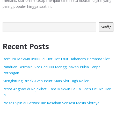
menarik, slot online tetap menjadi salah satu hiburan digital yang
paling populer hingga saat ini.
Search
Recent Posts
Berburu Maxwin X5000 di Hot Hot Fruit Habanero Bersama Slot
Panduan Bermain Slot Ceri388 Menggunakan Pulsa Tanpa
Potongan
Menghitung Break-Even Point Main Slot High Roller
Pesta Angpao di Rejekibet! Cara Maxwin Fa Cai Shen Deluxe Hari
Ini
Proses Spin di Betwin188: Rasakan Sensasi Mesin Slotnya