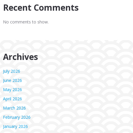
Recent Comments
No comments to show.
Archives
July 2026
June 2026
May 2026
April 2026
March 2026
February 2026
January 2026