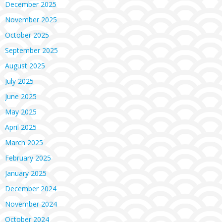
December 2025
November 2025
October 2025
September 2025
August 2025
July 2025
June 2025
May 2025
April 2025
March 2025
February 2025
January 2025
December 2024
November 2024
October 2024