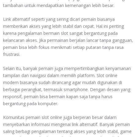
tambahan untuk mendapatkan kemenangan lebih besar.
Link alternatif seperti yang sering dicari pemain biasanya
memberikan akses yang lebih stabil dan cepat. Hal ini penting
karena pengalaman bermain slot sangat bergantung pada
kelancaran akses. Jika permainan berjalan lancar tanpa gangguan,
pemain bisa lebih fokus menikmati setiap putaran tanpa rasa
frustrasi.
Selain itu, banyak pemain juga mempertimbangkan kenyamanan
tampilan dan navigasi dalam memilih platform. Slot online
modern biasanya sudah dirancang agar mudah digunakan di
berbagai perangkat, termasuk smartphone. Dengan desain yang
responsif, pemain bisa bermain kapan saja tanpa harus
bergantung pada komputer.
Komunitas pemain slot online juga berperan besar dalam
menyebarkan informasi mengenai link alternatif. Banyak pemain
saling berbagi pengalaman tentang akses yang lebih stabil, game