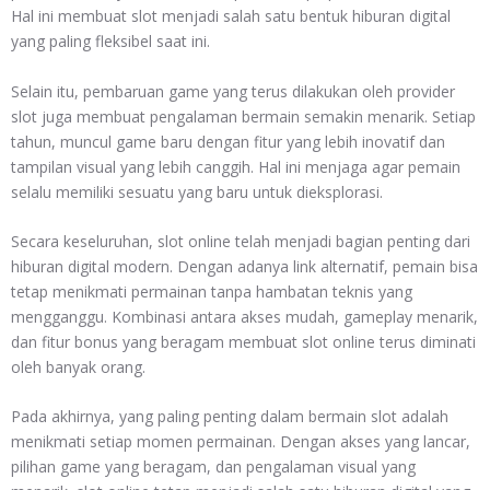
Hal ini membuat slot menjadi salah satu bentuk hiburan digital
yang paling fleksibel saat ini.
Selain itu, pembaruan game yang terus dilakukan oleh provider
slot juga membuat pengalaman bermain semakin menarik. Setiap
tahun, muncul game baru dengan fitur yang lebih inovatif dan
tampilan visual yang lebih canggih. Hal ini menjaga agar pemain
selalu memiliki sesuatu yang baru untuk dieksplorasi.
Secara keseluruhan, slot online telah menjadi bagian penting dari
hiburan digital modern. Dengan adanya link alternatif, pemain bisa
tetap menikmati permainan tanpa hambatan teknis yang
mengganggu. Kombinasi antara akses mudah, gameplay menarik,
dan fitur bonus yang beragam membuat slot online terus diminati
oleh banyak orang.
Pada akhirnya, yang paling penting dalam bermain slot adalah
menikmati setiap momen permainan. Dengan akses yang lancar,
pilihan game yang beragam, dan pengalaman visual yang