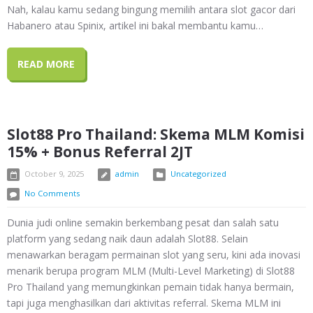
Nah, kalau kamu sedang bingung memilih antara slot gacor dari
Habanero atau Spinix, artikel ini bakal membantu kamu…
READ MORE
Slot88 Pro Thailand: Skema MLM Komisi
15% + Bonus Referral 2JT
October 9, 2025
admin
Uncategorized
No Comments
Dunia judi online semakin berkembang pesat dan salah satu
platform yang sedang naik daun adalah Slot88. Selain
menawarkan beragam permainan slot yang seru, kini ada inovasi
menarik berupa program MLM (Multi-Level Marketing) di Slot88
Pro Thailand yang memungkinkan pemain tidak hanya bermain,
tapi juga menghasilkan dari aktivitas referral. Skema MLM ini