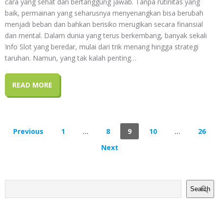
cara yang sehat dan bertanggung jawab. Tanpa rutinitas yang
baik, permainan yang seharusnya menyenangkan bisa berubah
menjadi beban dan bahkan berisiko merugikan secara finansial
dan mental. Dalam dunia yang terus berkembang, banyak sekali
Info Slot yang beredar, mulai dari trik menang hingga strategi
taruhan. Namun, yang tak kalah penting…
READ MORE
Previous
1
…
8
9
10
…
26
Next
Search