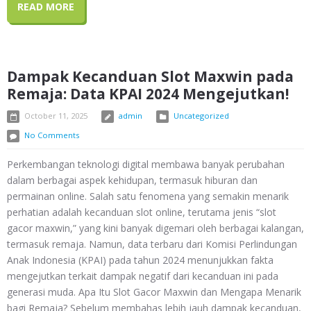
READ MORE
Dampak Kecanduan Slot Maxwin pada
Remaja: Data KPAI 2024 Mengejutkan!
October 11, 2025
admin
Uncategorized
No Comments
Perkembangan teknologi digital membawa banyak perubahan
dalam berbagai aspek kehidupan, termasuk hiburan dan
permainan online. Salah satu fenomena yang semakin menarik
perhatian adalah kecanduan slot online, terutama jenis “slot
gacor maxwin,” yang kini banyak digemari oleh berbagai kalangan,
termasuk remaja. Namun, data terbaru dari Komisi Perlindungan
Anak Indonesia (KPAI) pada tahun 2024 menunjukkan fakta
mengejutkan terkait dampak negatif dari kecanduan ini pada
generasi muda. Apa Itu Slot Gacor Maxwin dan Mengapa Menarik
bagi Remaja? Sebelum membahas lebih jauh dampak kecanduan,