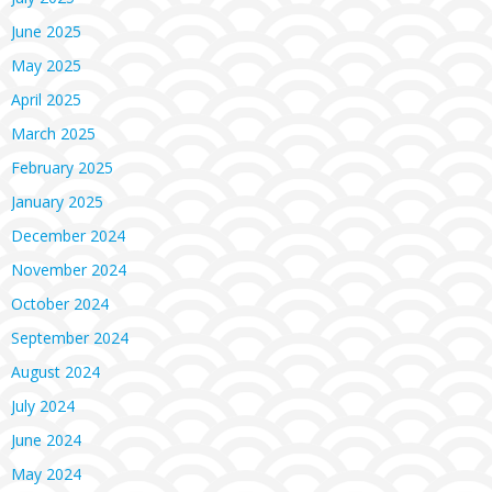
June 2025
May 2025
April 2025
March 2025
February 2025
January 2025
December 2024
November 2024
October 2024
September 2024
August 2024
July 2024
June 2024
May 2024