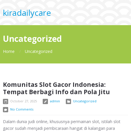
kiradailycare
Uncategorized
Home
Uncategorized
Komunitas Slot Gacor Indonesia:
Tempat Berbagi Info dan Pola Jitu
October 27, 2025
admin
Uncategorized
No Comments
Dalam dunia judi online, khususnya permainan slot, istilah slot
gacor sudah menjadi pembicaraan hangat di kalangan para