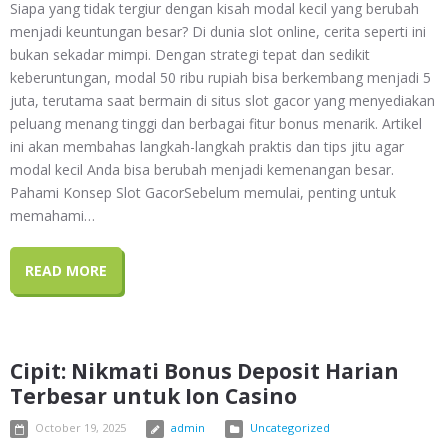
Siapa yang tidak tergiur dengan kisah modal kecil yang berubah
menjadi keuntungan besar? Di dunia slot online, cerita seperti ini
bukan sekadar mimpi. Dengan strategi tepat dan sedikit
keberuntungan, modal 50 ribu rupiah bisa berkembang menjadi 5
juta, terutama saat bermain di situs slot gacor yang menyediakan
peluang menang tinggi dan berbagai fitur bonus menarik. Artikel
ini akan membahas langkah-langkah praktis dan tips jitu agar
modal kecil Anda bisa berubah menjadi kemenangan besar.
Pahami Konsep Slot GacorSebelum memulai, penting untuk
memahami…
READ MORE
Cipit: Nikmati Bonus Deposit Harian
Terbesar untuk Ion Casino
October 19, 2025
admin
Uncategorized